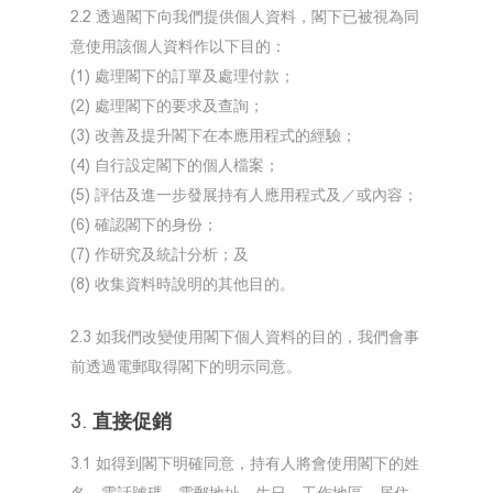
2.2 透過閣下向我們提供個人資料，閣下已被視為同
首頁
意使用該個人資料作以下目的：
關於我們
(1) 處理閣下的訂單及處理付款；
企業社會責任
(2) 處理閣下的要求及查詢；
會員計劃
(3) 改善及提升閣下在本應用程式的經驗；
推廣及優惠
(4) 自行設定閣下的個人檔案；
(5) 評估及進一步發展持有人應用程式及／或內容；
餐牌
(6) 確認閣下的身份；
加入我們
(7) 作研究及統計分析；及
(8) 收集資料時說明的其他目的。
搜尋分店
聯絡我們
2.3 如我們改變使用閣下個人資料的目的，我們會事
前透過電郵取得閣下的明示同意。
繁體
ENG
3. 直接促銷
3.1 如得到閣下明確同意，持有人將會使用閣下的姓